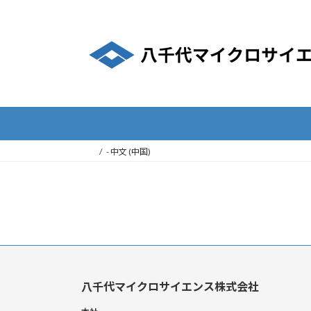
コ
ナ
ン
ビ
テ
ゲ
ン
ー
ツ
シ
へ
ョ
ス
ン
キ
に
ッ
移
- 中文 (中国)
プ
動
八千代マイクロサイエンス株式会社