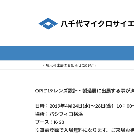
コ
ナ
ン
ビ
テ
ゲ
ン
ー
ツ
シ
へ
ョ
ス
ン
キ
に
ッ
移
展示会出展のお知らせ(2019/4)
プ
動
OPIE'19 レンズ設計・製造展に出展する事
日時：2019年4月24日(水)～26日(金）10：00
場所：パシフィコ横浜
ブース：K-30
※事前登録で入場無料になります。ご来場お