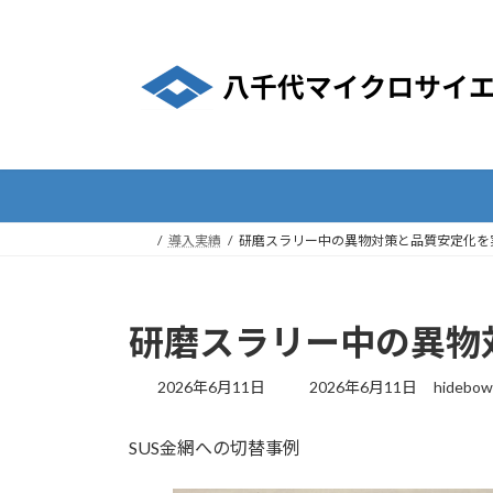
コ
ナ
ン
ビ
テ
ゲ
ン
ー
ツ
シ
へ
ョ
ス
ン
キ
に
ッ
移
導入実績
研磨スラリー中の異物対策と品質安定化を
プ
動
研磨スラリー中の異物
最
2026年6月11日
2026年6月11日
hidebow
終
更
SUS金網への切替事例
新
日